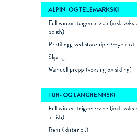
ALPIN- OG TELEMARKSKI
ALPIN- OG TELEMARKSKI
Full wintersteigerservice (inkl. voks
polish)
Pristillegg ved store riper/mye rust
Sliping
Manuell prepp (voksing og sikling)
TUR- OG LANGRENNSKI
TUR- OG LANGRENNSKI
Full wintersteigerservice (inkl. voks
polish)
Rens (klister ol.)