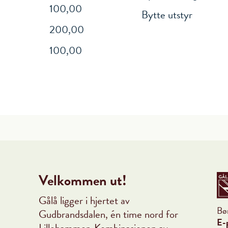
100,00
Bytte utstyr
200,00
100,00
Velkommen ut!
Gålå ligger i hjertet av
Bø
Gudbrandsdalen, én time nord for
E-
Lillehammer. Kombinasjonen av