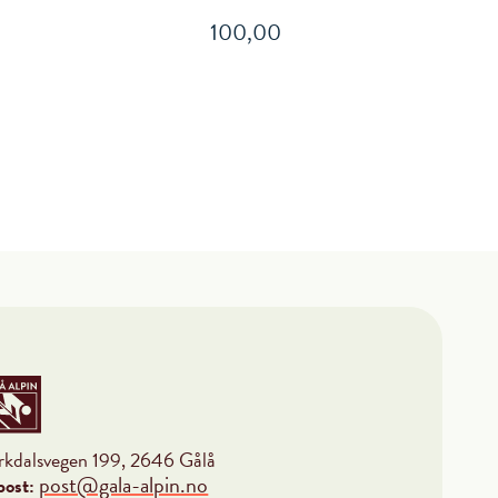
100,00
rkdalsvegen 199, 2646 Gålå
post@gala-alpin.no
post: