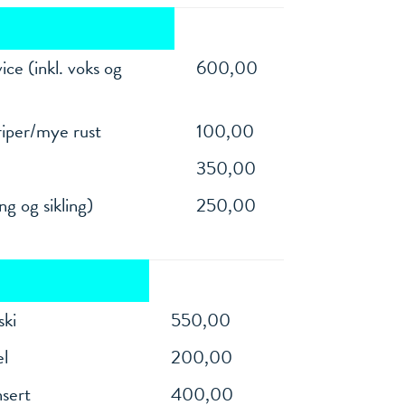
ice (inkl. voks og
600,00
 riper/mye rust
100,00
350,00
g og sikling)
250,00
ski
550,00
el
200,00
nsert
400,00