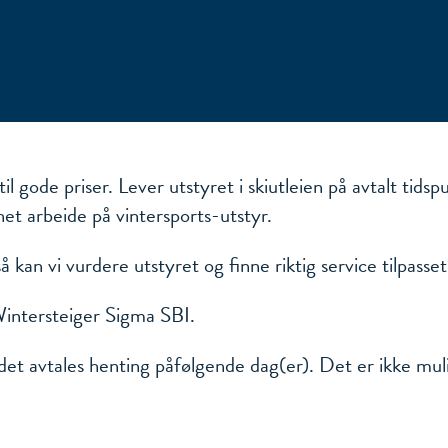
til gode priser. Lever utstyret i skiutleien på avtalt tids
net arbeide på vintersports-utstyr.
å kan vi vurdere utstyret og finne riktig service tilpasset
intersteiger Sigma SBI.
det avtales henting påfølgende dag(er). Det er ikke mulig