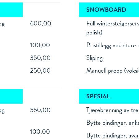
SNOWBOARD
SNOWBOARD
 og
600,00
Full wintersteigerserv
polish)
100,00
Pristillegg ved store
350,00
Sliping
250,00
Manuell prepp (voksin
SPESIAL
SPESIAL
 og
550,00
Tjærebrenning av tre
Bytte bindinger, enk
100,00
Bytte bindinger, ava