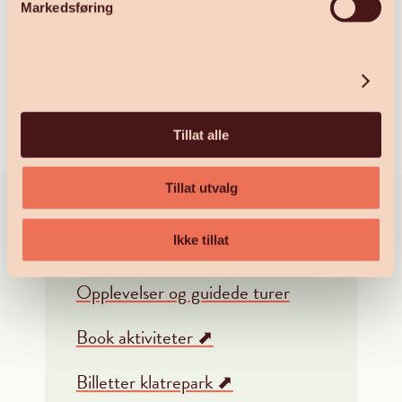
Markedsføring
Detaljer
Tillat alle
Tillat utvalg
Ikke tillat
Sommeraktiviteter
Opplevelser og guidede turer
Book aktiviteter ⬈
Billetter klatrepark ⬈