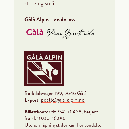
store og små.
Gålå Alpin – en del av:
Børkdalsvegen 199, 2646 Gålå
post@gala-alpin.no
E-post:
Billettkontor
tlf. 941 71 458, betjent
fra kl. 10.00–16.00.
Utenom åpningstider kan henvendelser