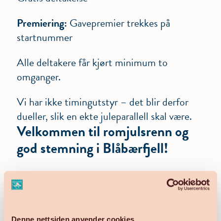
Premiering:
Gavepremier trekkes på
startnummer
Alle deltakere får kjørt minimum to
omganger.
Vi har ikke timingutstyr – det blir derfor
dueller, slik en ekte juleparallell skal være.
Velkommen til romjulsrenn og
god stemning i Blåbærfjell!
Meld deg på romjulsrenn her
Denne nettsiden anvender cookies