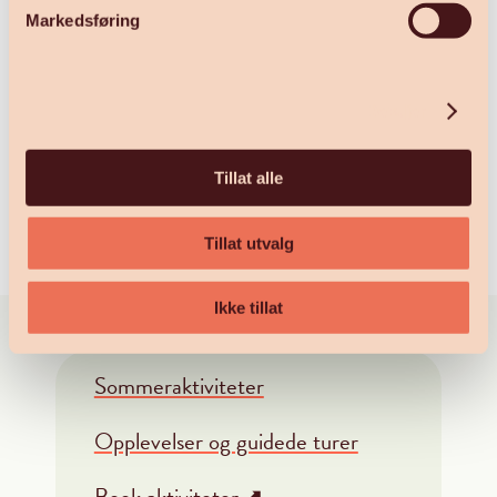
Markedsføring
Meta
Logg inn
Detaljer
Innleggsstrøm
Kommentarstrøm
Tillat alle
WordPress.org
Tillat utvalg
Ikke tillat
Sommeraktiviteter
Opplevelser og guidede turer
Book aktiviteter ⬈