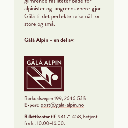
glimrende fasiliteter både for
alpinister og langrennsløpere gjør
Gålå til det perfekte reisemål for
store og små.
Gålå Alpin – en del av:
Børkdalsvegen 199, 2646 Gålå
post@gala-alpin.no
E-post:
Billettkontor
tlf. 941 71 458, betjent
fra kl. 10.00–16.00.