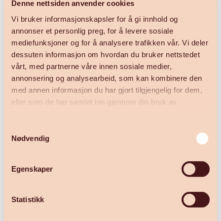
Denne nettsiden anvender cookies
Heis
Vi bruker informasjonskapsler for å gi innhold og
Helse og sikkerhet
annonser et personlig preg, for å levere sosiale
mediefunksjoner og for å analysere trafikken vår. Vi deler
Informasjon
dessuten informasjon om hvordan du bruker nettstedet
vårt, med partnerne våre innen sosiale medier,
Livet bak heiskortet
annonsering og analysearbeid, som kan kombinere den
Profil og media
med annen informasjon du har gjort tilgjengelig for dem,
eller som de har samlet inn gjennom din bruk av
Regler og retningslinjer
tjenestene deres.
Samarbeidspartnere
Samtykkevalg
Nødvendig
Spise og drikke
Teknisk avdeling
Egenskaper
Treninger og renn
Statistikk
Utleie