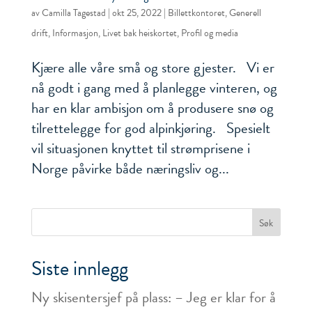
av
Camilla Tagestad
|
okt 25, 2022
|
Billettkontoret
,
Generell
drift
,
Informasjon
,
Livet bak heiskortet
,
Profil og media
Kjære alle våre små og store gjester. Vi er
nå godt i gang med å planlegge vinteren, og
har en klar ambisjon om å produsere snø og
tilrettelegge for god alpinkjøring. Spesielt
vil situasjonen knyttet til strømprisene i
Norge påvirke både næringsliv og...
Siste innlegg
Ny skisentersjef på plass: – Jeg er klar for å