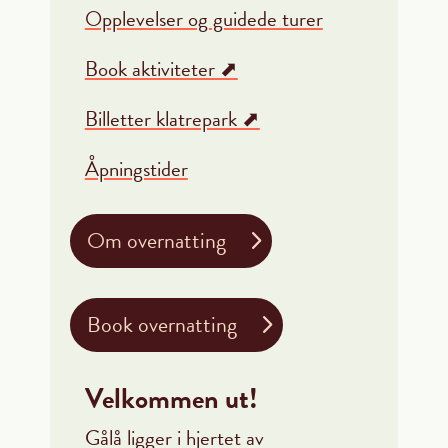
Opplevelser og guidede turer
Book aktiviteter ⬈
Billetter klatrepark ⬈
Åpningstider
Om overnatting
Book overnatting
Velkommen ut!
Gålå ligger i hjertet av