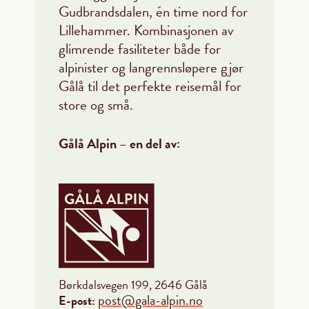
Gudbrandsdalen, én time nord for
Lillehammer. Kombinasjonen av
glimrende fasiliteter både for
alpinister og langrennsløpere gjør
Gålå til det perfekte reisemål for
store og små.
Gålå Alpin – en del av:
Børkdalsvegen 199, 2646 Gålå
post@gala-alpin.no
E-post: