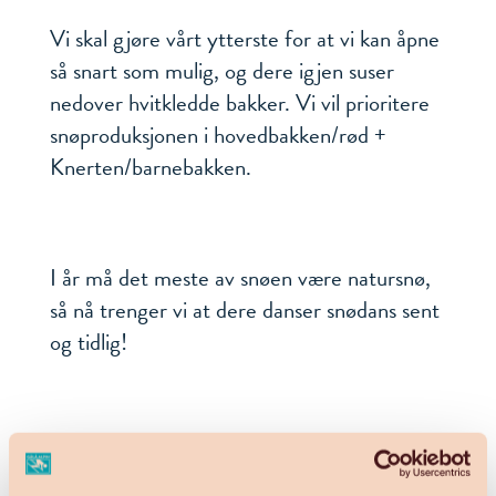
Vi skal gjøre vårt ytterste for at vi kan åpne
så snart som mulig, og dere igjen suser
nedover hvitkledde bakker. Vi vil prioritere
snøproduksjonen i hovedbakken/rød +
Knerten/barnebakken.
I år må det meste av snøen være natursnø,
så nå trenger vi at dere danser snødans sent
og tidlig!
Vi kommer tilbake til åpningsdato når vi ser
utviklingen av det totale bildet.