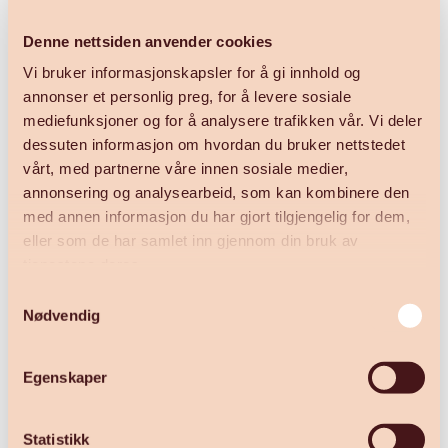
Denne nettsiden anvender cookies
Vi bruker informasjonskapsler for å gi innhold og
Vi håper mange er med oss og ser fram til
annonser et personlig preg, for å levere sosiale
en aktiv og fin vintersesong. Velkommen ut!
mediefunksjoner og for å analysere trafikken vår. Vi deler
dessuten informasjon om hvordan du bruker nettstedet
vårt, med partnerne våre innen sosiale medier,
annonsering og analysearbeid, som kan kombinere den
med annen informasjon du har gjort tilgjengelig for dem,
eller som de har samlet inn gjennom din bruk av
Hilsen alle oss i Gålå Alpin og Aktiv
tjenestene deres.
Samtykkevalg
Nødvendig
Egenskaper
Statistikk